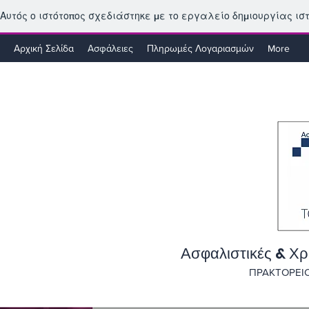
Αυτός ο ιστότοπος σχεδιάστηκε με το εργαλείο δημιουργίας ι
Αρχική Σελίδα
Ασφάλειες
Πληρωμές Λογαριασμών
More
Ασφαλιστικές & Χρ
ΠΡΑΚΤΟΡΕΙΟ